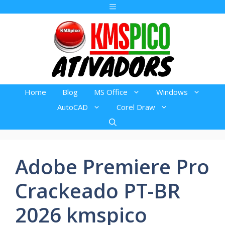
Pular
Menu
para
o
conteúdo
Home
Blog
MS Office
Windows
AutoCAD
Corel Draw
Adobe Premiere Pro
Crackeado PT-BR
2026 kmspico