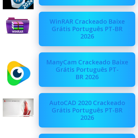
WinRAR Crackeado Baixe
Grátis Português PT-BR
2026
ManyCam Crackeado Baixe
Grátis Português PT-
BR 2026
AutoCAD 2020 Crackeado
Grátis Português PT-BR
2026