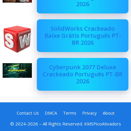
2026
SolidWorks Crackeado
Baixe Grátis Português PT-
BR 2026
Cyberpunk 2077 Deluxe
Crackeado Português PT-BR
2026
Contact Us
DMCA
Terms
Privacy
About
© 2024-2026 – All Rights Reserved. KMSPicoAtivadors