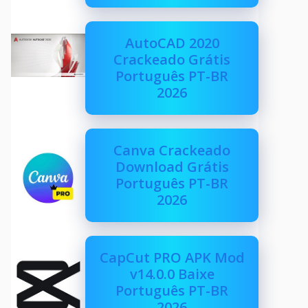
AutoCAD 2020
Crackeado Grátis
Português PT-BR
2026
Canva Crackeado
Download Grátis
Português PT-BR
2026
CapCut PRO APK Mod
v14.0.0 Baixe
Português PT-BR
2026