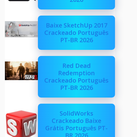
Baixe SketchUp 2017
Crackeado Português
PT-BR 2026
Red Dead
Redemption
Crackeado Português
PT-BR 2026
SolidWorks
Crackeado Baixe
Grátis Português PT-
BR 2026