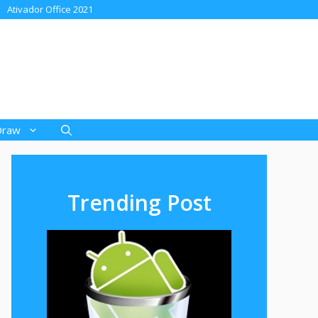
Ativador Office 2021
Draw
Trending Post