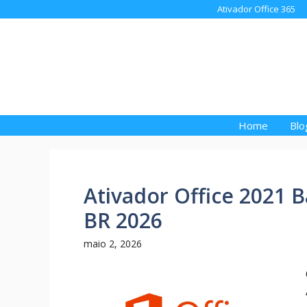
Pular
Ativador Office 365
para
o
conteúdo
Home
Blo
Ativador Office 2021 B
BR 2026
maio 2, 2026