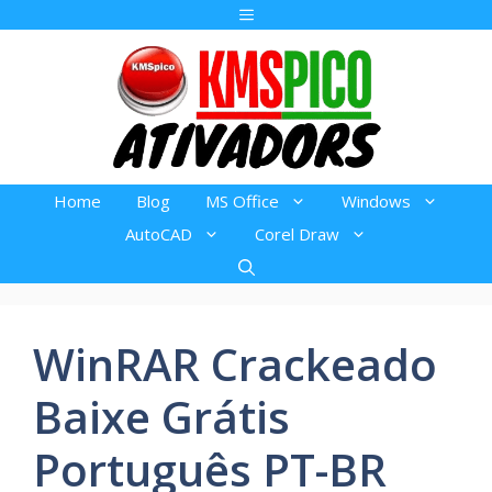
Pular
Menu
para
o
conteúdo
Home
Blog
MS Office
Windows
AutoCAD
Corel Draw
WinRAR Crackeado
Baixe Grátis
Português PT-BR