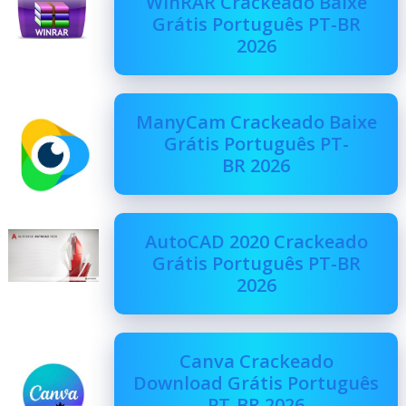
WinRAR Crackeado Baixe
Grátis Português PT-BR
2026
ManyCam Crackeado Baixe
Grátis Português PT-
BR 2026
AutoCAD 2020 Crackeado
Grátis Português PT-BR
2026
Canva Crackeado
Download Grátis Português
PT-BR 2026