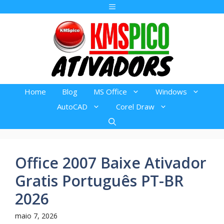
Pular
Menu
para
o
conteúdo
Home
Blog
MS Office
Windows
AutoCAD
Corel Draw
Office 2007 Baixe Ativador
Gratis Português PT-BR
2026
maio 7, 2026