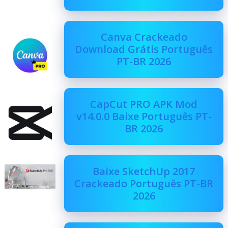
Canva Crackeado
Download Grátis Português
PT-BR 2026
CapCut PRO APK Mod
v14.0.0 Baixe Português PT-
BR 2026
Baixe SketchUp 2017
Crackeado Português PT-BR
2026