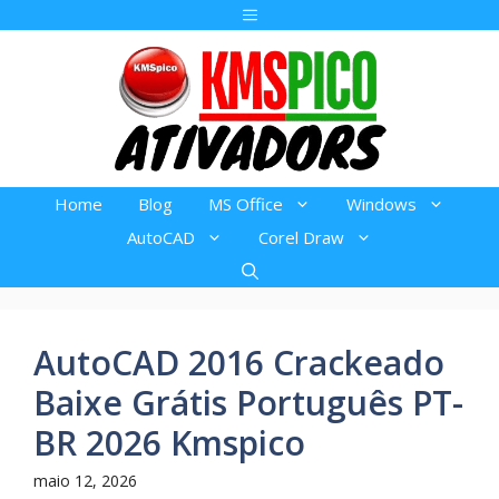
Pular
Menu
para
o
conteúdo
Home
Blog
MS Office
Windows
AutoCAD
Corel Draw
AutoCAD 2016 Crackeado
Baixe Grátis Português PT-
BR 2026 Kmspico
maio 12, 2026