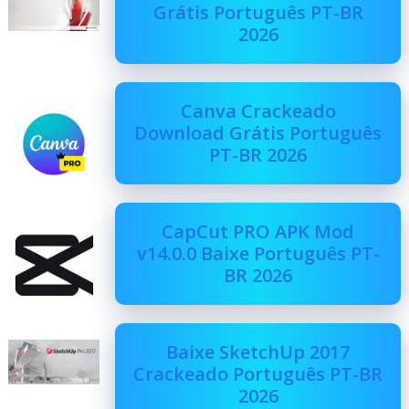
Grátis Português PT-BR
2026
Canva Crackeado
Download Grátis Português
PT-BR 2026
CapCut PRO APK Mod
v14.0.0 Baixe Português PT-
BR 2026
Baixe SketchUp 2017
Crackeado Português PT-BR
2026