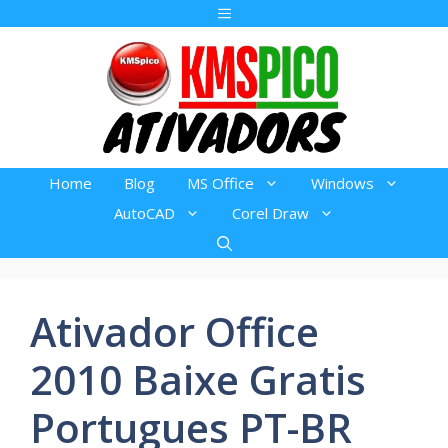
Pular
Menu
para
o
conteúdo
Home
Blog
MS Office
Windows
AutoCAD
Corel Draw
Ativador Office
2010 Baixe Gratis
Portugues PT-BR