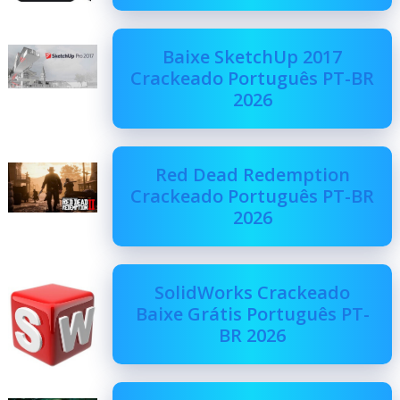
Baixe SketchUp 2017
Crackeado Português PT-BR
2026
Red Dead Redemption
Crackeado Português PT-BR
2026
SolidWorks Crackeado
Baixe Grátis Português PT-
BR 2026