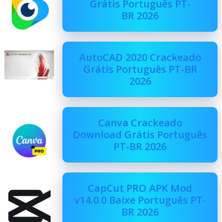
Grátis Português PT-
BR 2026
AutoCAD 2020 Crackeado
Grátis Português PT-BR
2026
Canva Crackeado
Download Grátis Português
PT-BR 2026
CapCut PRO APK Mod
v14.0.0 Baixe Português PT-
BR 2026