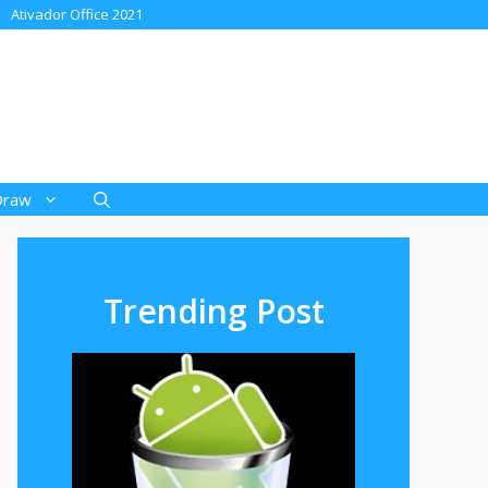
Ativador Office 2021
Draw
Trending Post