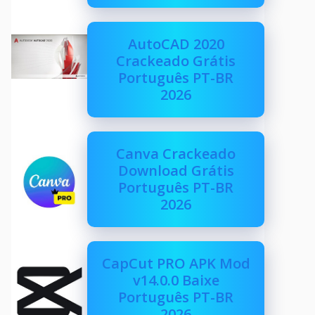
AutoCAD 2020
Crackeado Grátis
Português PT-BR
2026
Canva Crackeado
Download Grátis
Português PT-BR
2026
CapCut PRO APK Mod
v14.0.0 Baixe
Português PT-BR
2026