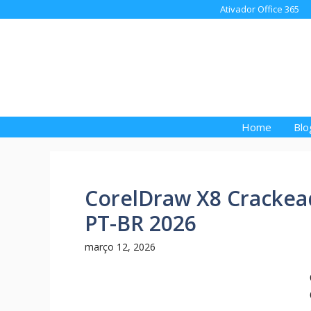
Pular
Ativador Office 365
para
o
conteúdo
Home
Blo
CorelDraw X8 Crackea
PT-BR 2026
março 12, 2026