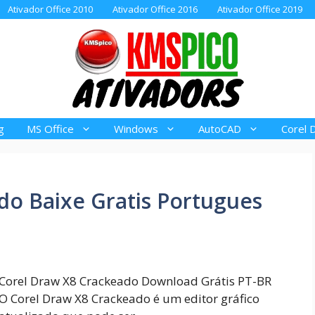
Ativador Office 2010
Ativador Office 2016
Ativador Office 2019
g
MS Office
Windows
AutoCAD
Corel 
do Baixe Gratis Portugues
Corel Draw X8 Crackeado Download Grátis PT-BR
O Corel Draw X8 Crackeado é um editor gráfico