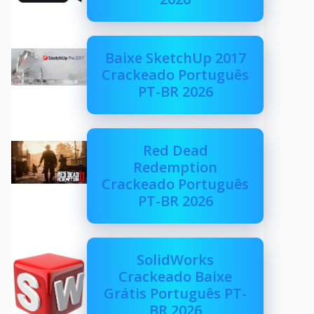
Baixe SketchUp 2017
Crackeado Português
PT-BR 2026
Red Dead
Redemption
Crackeado Português
PT-BR 2026
SolidWorks
Crackeado Baixe
Grátis Português PT-
BR 2026