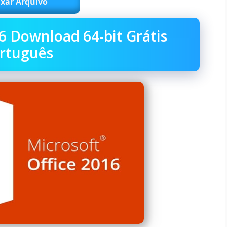
xar Arquivo
6 Download 64-bit Grátis
rtuguês