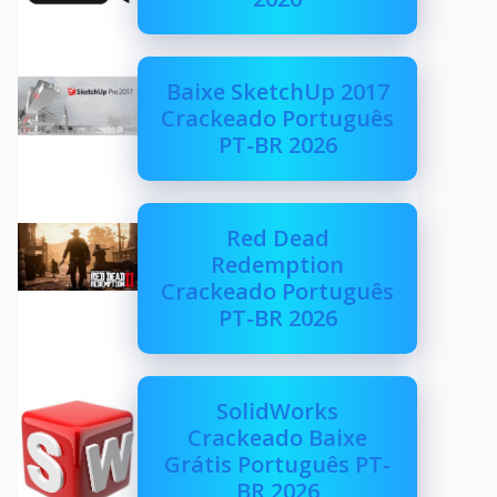
Baixe SketchUp 2017
Crackeado Português
PT-BR 2026
Red Dead
Redemption
Crackeado Português
PT-BR 2026
SolidWorks
Crackeado Baixe
Grátis Português PT-
BR 2026