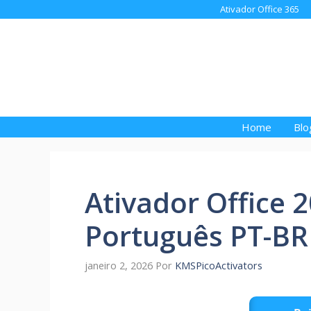
Pular
Ativador Office 365
para
o
conteúdo
Home
Blo
Ativador Office 
Português PT-BR
janeiro 2, 2026
Por
KMSPicoActivators