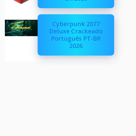
Cyberpunk 2077
Deluxe Crackeado
Português PT-BR
2026