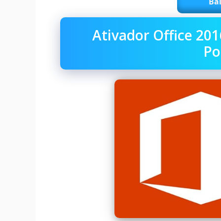
Bai
Ativador Office 201
Po