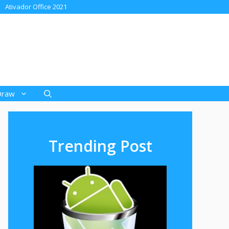
Ativador Office 2021
Draw
Trending Post