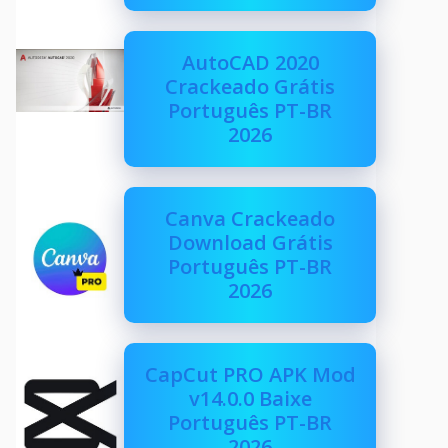
AutoCAD 2020
Crackeado Grátis
Português PT-BR
2026
Canva Crackeado
Download Grátis
Português PT-BR
2026
CapCut PRO APK Mod
v14.0.0 Baixe
Português PT-BR
2026