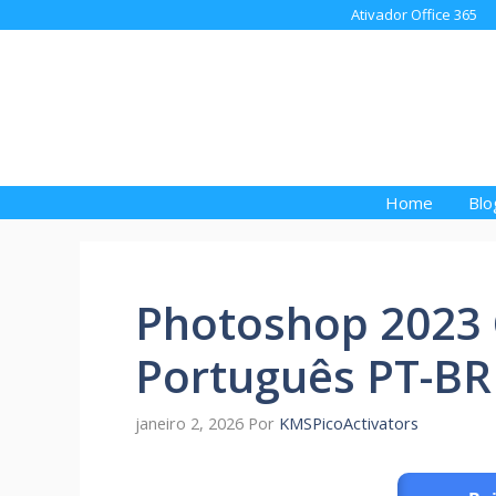
Pular
Ativador Office 365
para
o
conteúdo
Home
Blo
Photoshop 2023 
Português PT-BR
janeiro 2, 2026
Por
KMSPicoActivators