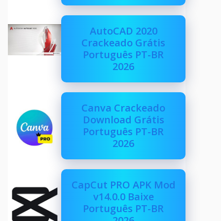
AutoCAD 2020
Crackeado Grátis
Português PT-BR
2026
Canva Crackeado
Download Grátis
Português PT-BR
2026
CapCut PRO APK Mod
v14.0.0 Baixe
Português PT-BR
2026