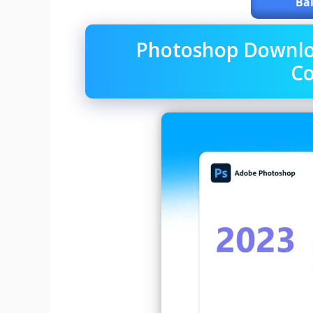
Bai
Photoshop Downlo
C