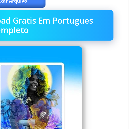
xar Arquivo
ad Gratis Em Portugues
ompleto