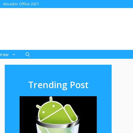
Ativador Office 2021
Draw
Trending Post