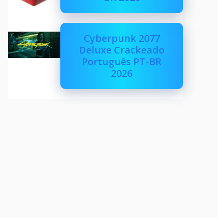
Cyberpunk 2077
Deluxe Crackeado
Português PT-BR
2026