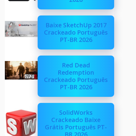
Baixe SketchUp 2017
Crackeado Português
PT-BR 2026
Red Dead
Redemption
Crackeado Português
PT-BR 2026
SolidWorks
Crackeado Baixe
Grátis Português PT-
BR 2026