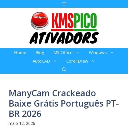
Pular
Menu
para
o
conteúdo
Home
Blog
MS Office
Windows
AutoCAD
Corel Draw
ManyCam Crackeado
Baixe Grátis Português PT-
BR 2026
maio 12, 2026