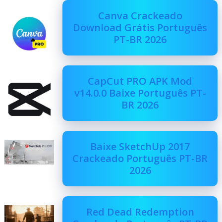
Canva Crackeado
Download Grátis Português
PT-BR 2026
CapCut PRO APK Mod
v14.0.0 Baixe Português PT-
BR 2026
Baixe SketchUp 2017
Crackeado Português PT-BR
2026
Red Dead Redemption