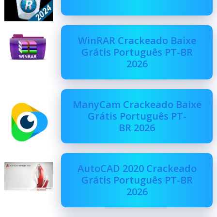
WinRAR Crackeado Baixe
Grátis Português PT-BR
2026
ManyCam Crackeado Baixe
Grátis Português PT-
BR 2026
AutoCAD 2020 Crackeado
Grátis Português PT-BR
2026