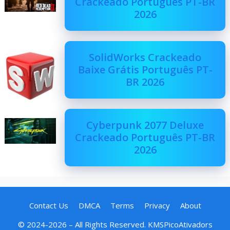
Crackeado Português PT-BR
2026
SolidWorks Crackeado
Baixe Grátis Português PT-
BR 2026
Cyberpunk 2077 Deluxe
Crackeado Português PT-BR
2026
Contact Us
DMCA
Terms
Privacy
About
© 2024-2026 – All Rights Reserved. KMSPicoAtivadors