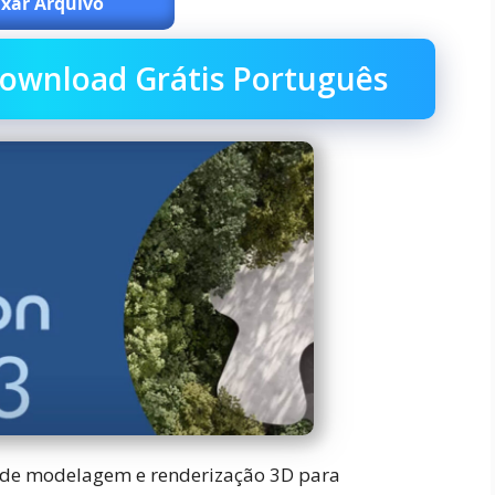
xar Arquivo
ownload Grátis Português
 de modelagem e renderização 3D para