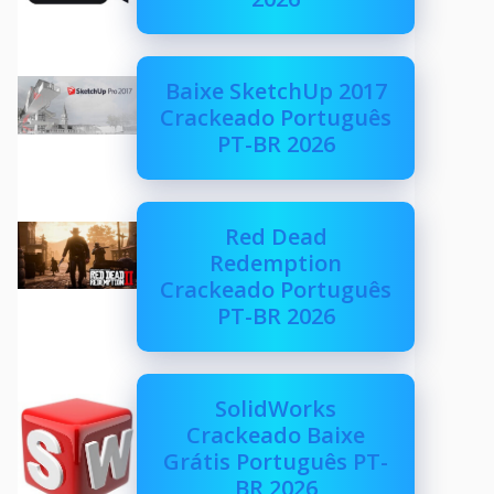
Baixe SketchUp 2017
Crackeado Português
PT-BR 2026
Red Dead
Redemption
Crackeado Português
PT-BR 2026
SolidWorks
Crackeado Baixe
Grátis Português PT-
BR 2026