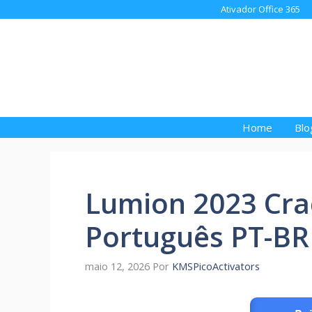
Pular
Ativador Office 365
para
o
conteúdo
Home
Blo
Lumion 2023 Cra
Português PT-BR
maio 12, 2026
Por
KMSPicoActivators