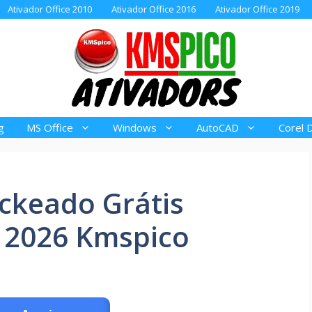
Ativador Office 2010
Ativador Office 2016
Ativador Office 2019
g
MS Office
Windows
AutoCAD
Corel 
ckeado Grátis
 2026 Kmspico