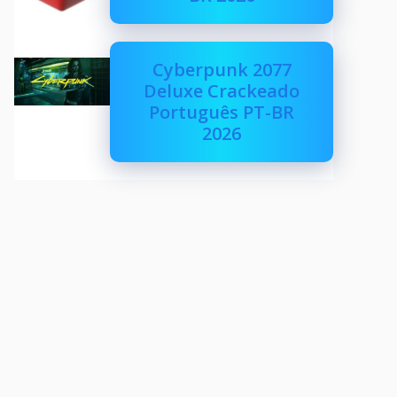
Cyberpunk 2077
Deluxe Crackeado
Português PT-BR
2026