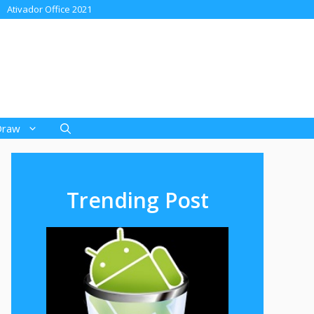
Ativador Office 2021
Draw
Trending Post