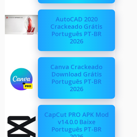
AutoCAD 2020
Crackeado Grátis
Português PT-BR
2026
Canva Crackeado
Download Grátis
Português PT-BR
2026
CapCut PRO APK Mod
v14.0.0 Baixe
Português PT-BR
2026