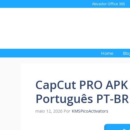
Pular
Ativador Office 365
para
o
conteúdo
Home
Blo
CapCut PRO APK 
Português PT-BR
maio 12, 2026
Por
KMSPicoActivators