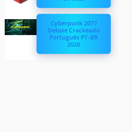
Cyberpunk 2077
Deluxe Crackeado
Português PT-BR
2026