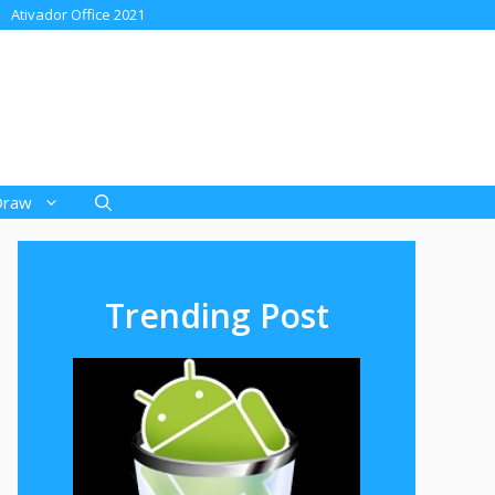
Ativador Office 2021
Draw
Trending Post