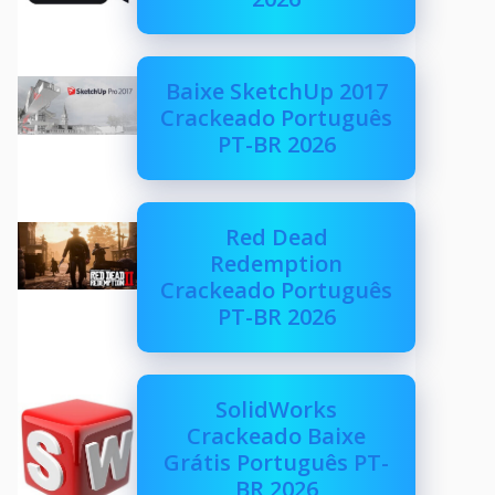
Baixe SketchUp 2017
Crackeado Português
PT-BR 2026
Red Dead
Redemption
Crackeado Português
PT-BR 2026
SolidWorks
Crackeado Baixe
Grátis Português PT-
BR 2026