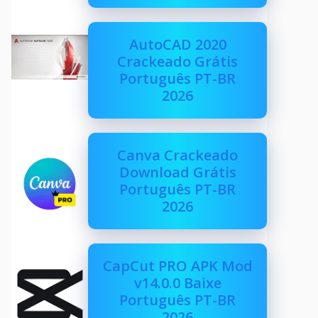
AutoCAD 2020
Crackeado Grátis
Português PT-BR
2026
Canva Crackeado
Download Grátis
Português PT-BR
2026
CapCut PRO APK Mod
v14.0.0 Baixe
Português PT-BR
2026