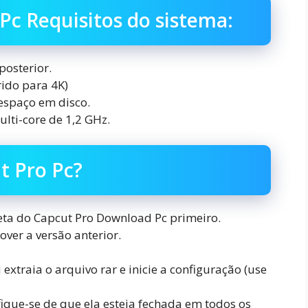
Pc Requisitos do sistema:
posterior.
ido para 4K)
 espaço em disco.
lti-core de 1,2 GHz.
t Pro Pc?
ta do Capcut Pro Download Pc primeiro.
over a versão anterior.
traia o arquivo rar e inicie a configuração (use
ifique-se de que ela esteja fechada em todos os