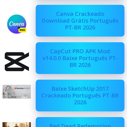
Canva Crackeado
Download Grátis Português
PT-BR 2026
CapCut PRO APK Mod
v14.0.0 Baixe Português PT-
BR 2026
Baixe SketchUp 2017
Crackeado Português PT-BR
2026
Red Dead Redemption