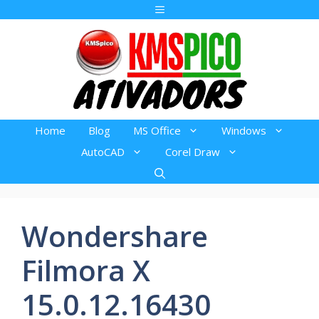
Pular
Menu
para
o
conteúdo
Home
Blog
MS Office
Windows
AutoCAD
Corel Draw
Wondershare
Filmora X
15.0.12.16430