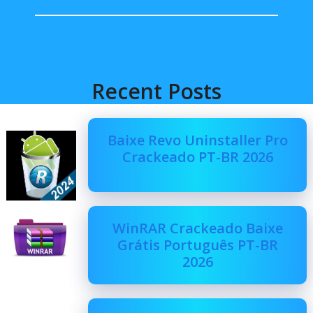
Recent Posts
Baixe Revo Uninstaller Pro
Crackeado PT-BR 2026
WinRAR Crackeado Baixe
Grátis Português PT-BR
2026