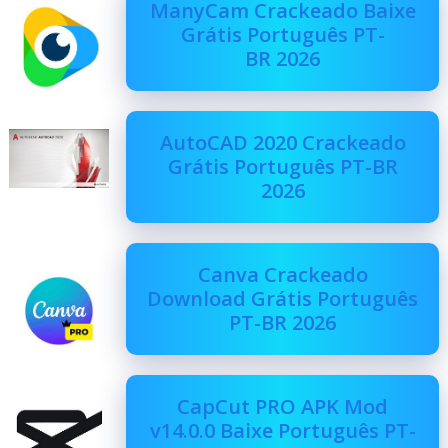
ManyCam Crackeado Baixe
Grátis Português PT-
BR 2026
AutoCAD 2020 Crackeado
Grátis Português PT-BR
2026
Canva Crackeado
Download Grátis Português
PT-BR 2026
CapCut PRO APK Mod
v14.0.0 Baixe Português PT-