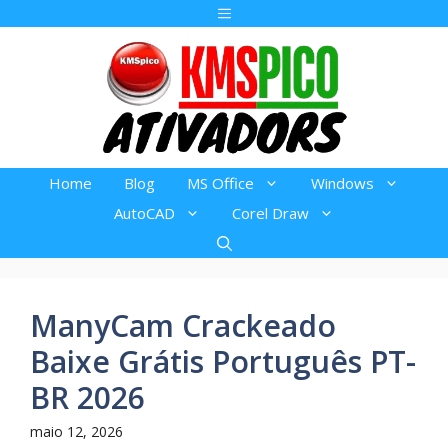
Pular
Menu
para
o
conteúdo
Home
Blog
MS Office
Windows
AutoCAD
Corel Draw
ManyCam Crackeado
Baixe Grátis Português PT-
BR 2026
maio 12, 2026